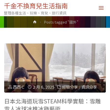
標籤: 國外
千金不換育兒生活指南
整理各種生活、玩樂、育兒、旅行資訊
Home
Posts tagged "國外"
西西Ｃ
2 月 6, 2025
經驗分享
/
資訊分享
日本北海道玩雪STEAM科學實驗：雪雕
雪人冰球冰椎冰飾藝術