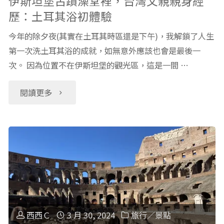
伊斯坦堡古蹟澡堂裡，台灣父親親身經
歷：土耳其浴初體驗
STEAM
今年的除夕夜(其實在土耳其時區還是下午)，我解鎖了人生
科
第一次洗土耳其浴的成就，如無意外應該也會是最後一
次。 因為位置不在伊斯坦堡的觀光區，這是一間 …
學
實
"伊
閱讀更多
驗：
斯
雪
坦
雕
堡
雪
古
人
蹟
西西Ｃ
3 月 30, 2024
旅行／景點