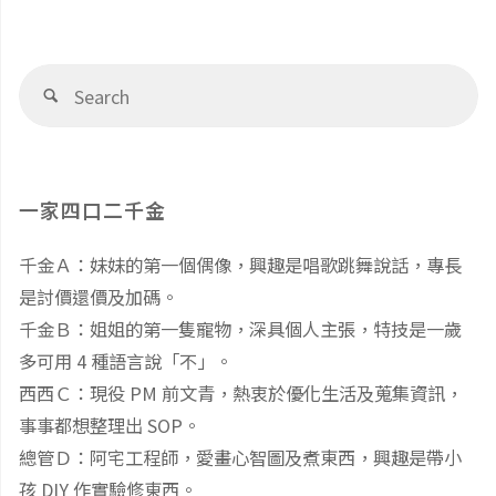
體
程
Se
驗】
Search
簡
fo
帶
介"
孩
一家四口二千金
子
千金Ａ：妹妹的第一個偶像，興趣是唱歌跳舞說話，專長
是討價還價及加碼。
體
千金Ｂ：姐姐的第一隻寵物，深具個人主張，特技是一歲
驗
多可用 4 種語言說「不」。
西西Ｃ：現役 PM 前文青，熱衷於優化生活及蒐集資訊，
泰
事事都想整理出 SOP。
總管Ｄ：阿宅工程師，愛畫心智圖及煮東西，興趣是帶小
國
孩 DIY 作實驗修東西。