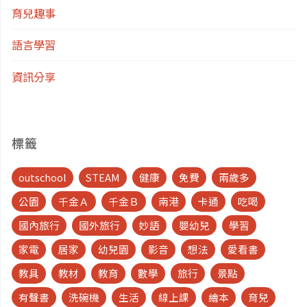
穿
育兒趣事
泰
語言學習
服、
資訊分享
搭
船
標籤
遊
outschool
STEAM
健康
免費
兩歲多
昭
公園
千金Ａ
千金Ｂ
南港
卡通
吃喝
國內旅行
國外旅行
妙語
嬰幼兒
學習
披
家電
居家
幼兒園
影音
想法
愛看書
耶
教具
教材
教育
數學
旅行
景點
有聲書
洗碗機
生活
線上課
繪本
育兒
河、