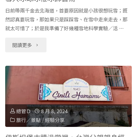
日前帶兩千金去北海道，首要原因就是小孩很想玩雪；既
然認真要玩雪，那如果只是踩踩雪、在雪中走來走去，那
就太可惜了；於是我準備了好幾種雪地科學實驗／活 …
"日
閱讀更多
本
北
海
道
總管Ｄ
8 月 8, 2024
玩
旅行／景點
/
經驗分享
雪