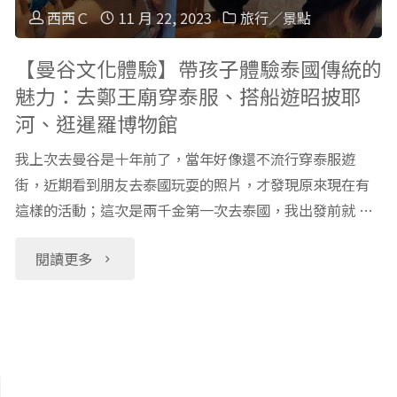
經
子
西西Ｃ
11 月 22, 2023
旅行／景點
歷：
遊：
【曼谷文化體驗】帶孩子體驗泰國傳統的
魅力：去鄭王廟穿泰服、搭船遊昭披耶
土
宿
河、逛暹羅博物館
耳
霧、
我上次去曼谷是十年前了，當年好像還不流行穿泰服遊
其
羅
街，近期看到朋友去泰國玩耍的照片，才發現原來現在有
這樣的活動；這次是兩千金第一次去泰國，我出發前就 …
浴
馬、
"【曼
閱讀更多
初
維
谷
體
也
文
驗"
納
化
行