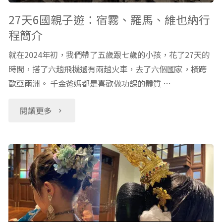
冰
澡
27天6國親子遊：宿霧、羅馬、維也納行
程簡介
球
堂
就在2024年初，我們帶了五歲跟七歲的小孩，花了27天的
冰
裡，
時間，搭了六趟飛機還有兩趟火車，去了六個國家，橫跨
椎
歐亞兩洲。 千金爸媽都是喜歡做功課的體質 …
台
冰
灣
"27
閱讀更多
飾
父
天
藝
親
6
術"
親
國
身
親