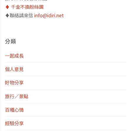
傳
♦️ 千金不換粉絲團
♦️聯絡請來信
info@idiri.net
統
的
分類
魅
一起成長
力：
個人意見
去
好物分享
鄭
旅行／景點
王
百種心情
廟
經驗分享