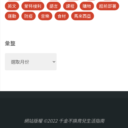
英文
蒙特梭利
語言
課程
購物
超前部署
逛
運動
防疫
音樂
食材
馬來西亞
暹
羅
彙整
博
彙
物
整
館"
網站版權 ©2022 千金不換育兒生活指南