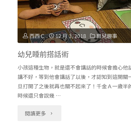
尿
就
西西Ｃ
12 月 3, 2018
育兒趣事
怕
幼兒睡前搭話術
手
小孩這種生物，就是還不會講話的時候會擔心他
滑
講不好，等到他會講話了以後，才認知到這開關
摔
旦打開了之後就再也關不起來了！千金Ａ一歲半
時候還只會說幾 …
小
"幼
閱讀更多
孩？
兒