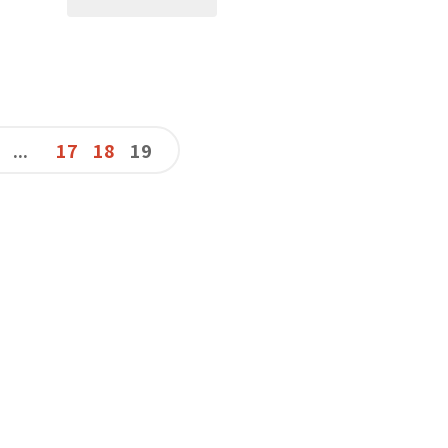
給
女
...
17
18
19
兒
的
情
書"