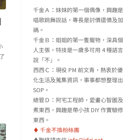
千金Ａ：妹妹的第一個偶像，興趣是
】
唱歌跳舞說話，專長是討價還價及加
碼。
千金Ｂ：姐姐的第一隻寵物，深具個
小
人主張，特技是一歲多可用 4 種語言
了
說「不」。
西西Ｃ：現役 PM 前文青，熱衷於優
化生活及蒐集資訊，事事都想整理出
SOP。
總管Ｄ：阿宅工程師，愛畫心智圖及
煮東西，興趣是帶小孩 DIY 作實驗修
東西。
♦️ 千金不換粉絲團
♦️聯絡請來信
info@idiri.net