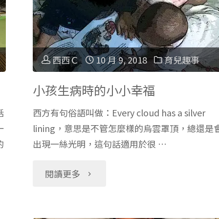
繪
本
西西Ｃ
10 月 9, 2018
育兒趣事
作
小孩生病時的小小幸福
家：
話
西方有句俗語叫做：Every cloud has a silver
漢
一
lining，意思是不管怎麼樣的烏雲罩頂，總還是
聲
的
出現一絲光明，這句話適用於很 …
繪
"小
閱讀更多
本
孩