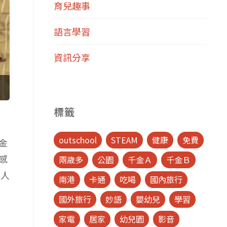
育兒趣事
語言學習
資訊分享
標籤
outschool
STEAM
健康
免費
金
感
兩歲多
公園
千金Ａ
千金Ｂ
讓人
南港
卡通
吃喝
國內旅行
國外旅行
妙語
嬰幼兒
學習
家電
居家
幼兒園
影音