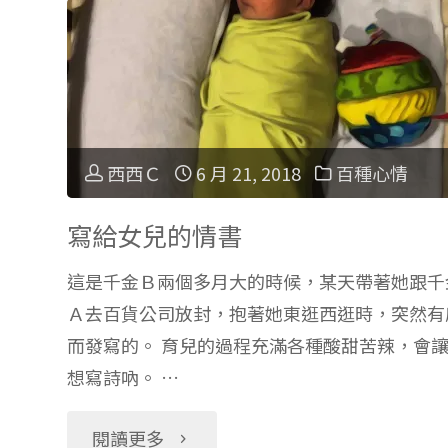
【早
生
安】
病
作
時
者
西西Ｃ
6 月 21, 2018
百種心情
的
Jan
小
寫給女兒的情書
Ormerod"
這是千金Ｂ兩個多月大的時候，某天帶著她跟千
小
Ａ去百貨公司放封，抱著她東逛西逛時，突然有
幸
而發寫的。 育兒的過程充滿各種酸甜苦辣，會
想寫詩吶。 …
福"
"寫
閱讀更多