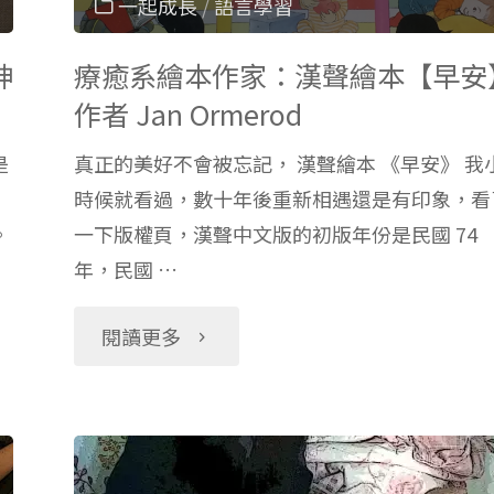
一起成長
/
語言學習
神
療癒系繪本作家：漢聲繪本【早安
作者 Jan Ormerod
是
真正的美好不會被忘記， 漢聲繪本 《早安》 我
時候就看過，數十年後重新相遇還是有印象，看
。
一下版權頁，漢聲中文版的初版年份是民國 74
年，民國 …
"療
閱讀更多
癒
系