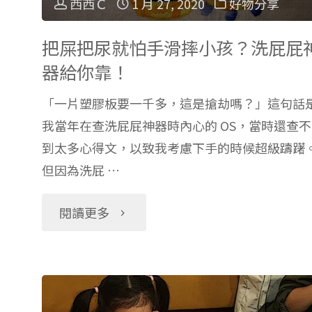
西西Ｃ
1 月 27, 2020
好物分享
把屎把尿就怕手滑摔小孩？洗屁屁
器給你靠！
「一片塑膠板要一千多，這是搶劫嗎？」這句話
我當年在查洗屁屁神器時內心的 OS，當時還查不
到太多心得文，以致我考慮下手的時候超級躊躇
但因為洗屁 …
"把
閱讀更多
屎
把