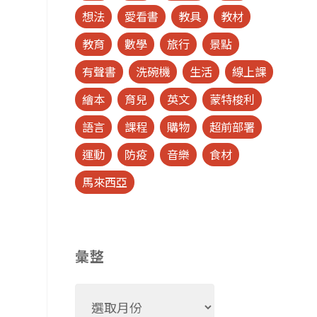
想法
愛看書
教具
教材
教育
數學
旅行
景點
有聲書
洗碗機
生活
線上課
繪本
育兒
英文
蒙特梭利
語言
課程
購物
超前部署
運動
防疫
音樂
食材
馬來西亞
彙整
彙