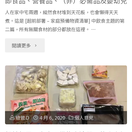
即食品、營養品、（非）必需品及嬰幼兒
預
人在家中宅兩週，縱然食材堆到天花板，也會懶得天天
備
煮。這是 [超前部署 – 家庭預備物資清單] 中飲食主題的第
二篇，所有無關食材的部分都放在這裡。 …
物
資
"超
閱讀更多
清
前
單：
部
緊
署
急
–
醫
家
總管Ｄ
4 月 6, 2020
個人意見
護"
庭