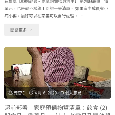
這篇是【超前部署 – 家庭預備物資清單】 系列的最後一個
單元，也是最不希望用到的一張清單。 如果家中成員有小
病小傷，最好可以在家裏可以自行處理。 …
"超
閱讀更多
前
部
署
–
家
總管Ｄ
4 月 6, 2020
個人意見
庭
超前部署 – 家庭預備物資清單：飲食 (2)