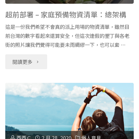
即
庭
超前部署 – 家庭預備物資清單：總架構
食
預
這是一份我們希望不會真的派上用場的物資清單，雖然目
前台灣的數字看起來還算安全，但這次連假的墾丁與各老
品、
備
街的照片讓我們覺得可能要未雨綢繆一下，也可以套 …
營
物
"超
閱讀更多
養
資
前
品、
清
部
（非）
單：
署
必
飲
–
需
食
家
西西Ｃ
2 月 28, 2020
個人意見