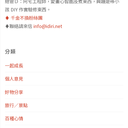
總管Ｄ：阿宅工程師，愛畫心智圖及煮東西，興趣是帶小
孩 DIY 作實驗修東西。
♦️ 千金不換粉絲團
♦️聯絡請來信
info@idiri.net
分類
一起成長
個人意見
好物分享
旅行／景點
百種心情