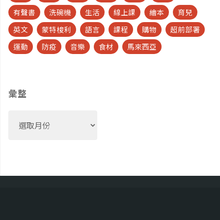
有聲書
洗碗機
生活
線上課
繪本
育兒
英文
蒙特梭利
語言
課程
購物
超前部署
運動
防疫
音樂
食材
馬來西亞
彙整
彙
整