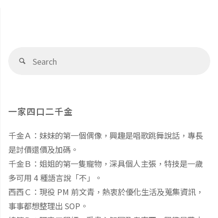
構"
導
該
做
覽
Se
Search
fo
的
5
一家四口二千金
件
千金Ａ：妹妹的第一個偶像，興趣是唱歌跳舞說話，專長
事"
是討價還價及加碼。
千金Ｂ：姐姐的第一隻寵物，深具個人主張，特技是一歲
多可用 4 種語言說「不」。
西西Ｃ：現役 PM 前文青，熱衷於優化生活及蒐集資訊，
事事都想整理出 SOP。