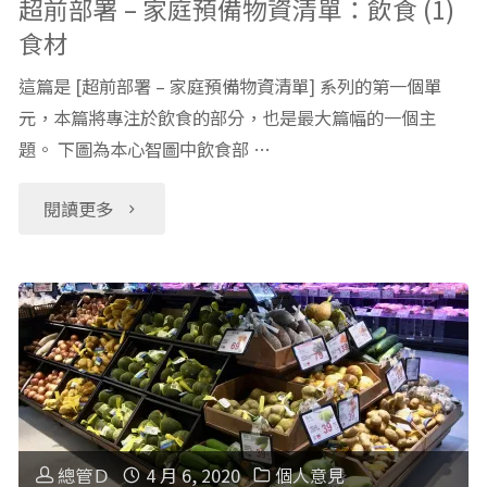
超前部署 – 家庭預備物資清單：飲食 (1)
食材
預
這篇是 [超前部署 – 家庭預備物資清單] 系列的第一個單
備
元，本篇將專注於飲食的部分，也是最大篇幅的一個主
題。 下圖為本心智圖中飲食部 …
物
資
"超
閱讀更多
清
前
單：
部
飲
署
食
–
(2)
家
總管Ｄ
4 月 6, 2020
個人意見