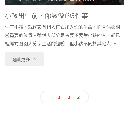
品
(1)
庭
小孩出生前，你該做的5件事
及
食
預
生了小孩，就代表有個人正式加入你的生命，而且佔據相
嬰
材"
當重要的位置。雖然大部分思考要不要生小孩的人，都已
備
經擁有跟別人分享生活的經驗。但小孩不同於其他人 …
幼
物
兒"
"小
閱讀更多
資
孩
清
出
單：
1
2
3
生
文
總
前，
架
章
你