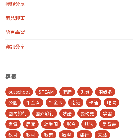
經驗分享
育兒趣事
語言學習
資訊分享
標籤
outschool
STEAM
健康
免費
兩歲多
公園
千金Ａ
千金Ｂ
南港
卡通
吃喝
國內旅行
國外旅行
妙語
嬰幼兒
學習
家電
居家
幼兒園
影音
想法
愛看書
教具
教材
教育
數學
旅行
景點