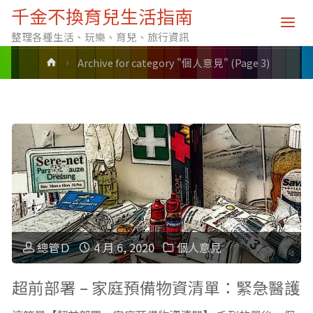
分類: 個人意見
千金不換育兒生活指南
整理各種生活、玩樂、育兒、旅行資訊
Home
Archive for category "個人意見"
(Page 3)
總管Ｄ
4 月 6, 2020
個人意見
超前部署 – 家庭預備物資清單：緊急醫護