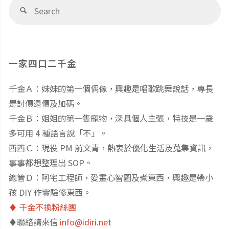
覽
Se
Search
老
fo
景
張
點
一家四口二千金
胡
x
千金Ａ：妹妹的第一個偶像，興趣是唱歌跳舞說話，專長
椒
放
是討價還價及加碼。
餅、
風
千金Ｂ：姐姐的第一隻寵物，深具個人主張，特技是一歲
多可用 4 種語言說「不」。
好
箏
西西Ｃ：現役 PM 前文青，熱衷於優化生活及蒐集資訊，
事事都想整理出 SOP。
滋
＝
總管Ｄ：阿宅工程師，愛畫心智圖及煮東西，興趣是帶小
味
雲
孩 DIY 作實驗修東西。
♦️ 千金不換粉絲團
素
林
♦️聯絡請來信
info@idiri.net