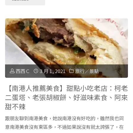
崙
湖
北
海
花
木
灘"
市
柵
超
親
適
子
西西Ｃ
3 月 1, 2021
旅行／景點
合
景
【南港人推薦美食】甜點小吃老店：柯老
親
二蛋塔、老張胡椒餅、好滋味素食、阿來
點：
子
甜不辣
「台
去
跟朋友聊到南港美食，她說南港沒有好吃的，雖然我也同
北
意南港美食沒有東區多，不過如果說沒有就太誇張了，在
買