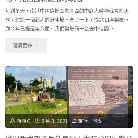
每到冬天，南港中國信託金融園區的中庭大廣場就會圍起
來，建造一個超大的滑冰場。查了一下，從2011年開始，
到今年已經是第八屆。我們常帶兩千金去中信園 …
"冬
閱讀更多
季
南
港
免
費
西西Ｃ
5 月 3, 2021
旅行／景點
景