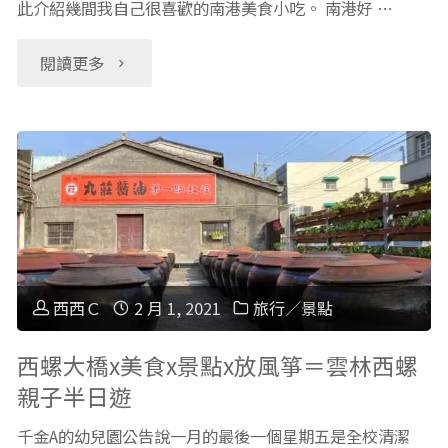
此介紹幾間我自己很喜歡的南港美食小吃。 南港好 …
動
花"
"【南
閱讀更多
物
港
園」
人
路
推
線、
薦
門
美
西西Ｃ
2 月 1, 2021
旅行／景點
票、
食】
西螺大橋x美食x景點x放風箏＝雲林西螺
地
親子半日遊
甜
圖、
千金A的幼兒園公告說一月的最後一個星期五是全校清潔
點