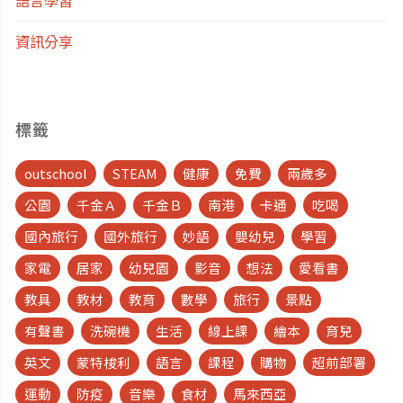
資訊分享
標籤
outschool
STEAM
健康
免費
兩歲多
公園
千金Ａ
千金Ｂ
南港
卡通
吃喝
國內旅行
國外旅行
妙語
嬰幼兒
學習
家電
居家
幼兒園
影音
想法
愛看書
教具
教材
教育
數學
旅行
景點
有聲書
洗碗機
生活
線上課
繪本
育兒
英文
蒙特梭利
語言
課程
購物
超前部署
運動
防疫
音樂
食材
馬來西亞