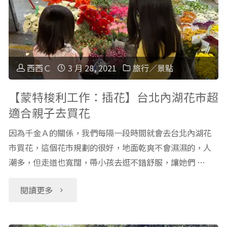
雙
幼
最
重
兒
近
滿
攀
的
西西Ｃ
3 月 28, 2021
旅行／景點
足
爬
海
【蒙特梭利工作：插花】台北內湖花市超
一
適合親子去買花
積
邊】
次
因為千金Ａ的關係，我們每隔一段時間就會去台北內湖花
木
基
市買花，這個花市規劃的很好，地面乾爽不會濕濕的，人
享
科
潮多，但走道也寬闊，帶小孩去逛不錯舒服，讓她們 …
隆
受！"
學
玩
"【蒙
閱讀更多
蒙
水
特