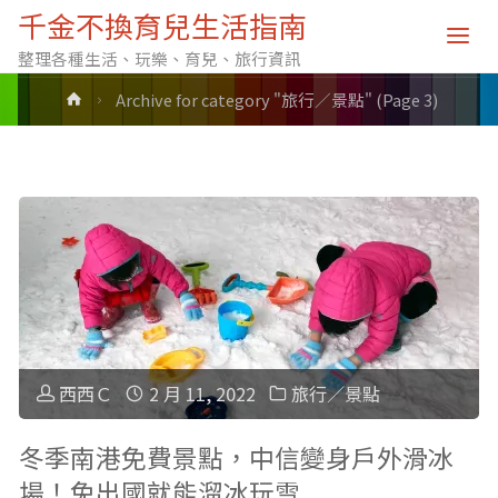
分類: 旅行／景點
千金不換育兒生活指南
整理各種生活、玩樂、育兒、旅行資訊
Home
Archive for category "旅行／景點"
(Page 3)
西西Ｃ
2 月 11, 2022
旅行／景點
冬季南港免費景點，中信變身戶外滑冰
場！免出國就能溜冰玩雪