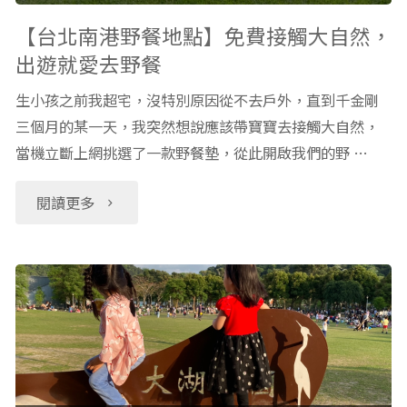
場！
戶
【台北南港野餐地點】免費接觸大自然，
出遊就愛去野餐
免
外
生小孩之前我超宅，沒特別原因從不去戶外，直到千金剛
出
景
三個月的某一天，我突然想說應該帶寶寶去接觸大自然，
國
當機立斷上網挑選了一款野餐墊，從此開啟我們的野 …
點：
就
大
"【台
閱讀更多
能
有
北
溜
梯
南
冰
田
港
玩
生
野