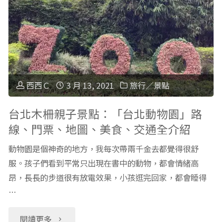
特
玩
梭
梭
沙
利
利
景
工
空
點：
作：
西西Ｃ
3 月 13, 2021
旅行／景點
間"
外
插
台北木柵親子景點：「台北動物園」路
線、門票、地圖、美食、交通全介紹
木
花】
動物園是個神奇的地方，我每次帶兩千金去都覺得很舒
山
台
服。孩子們看到平常只出現在書中的動物，都會情緒高
大
昂，長長的步道很有放電效果，小孩逛完回家，都會睡得
北
…
武
內
"台
閱讀更多