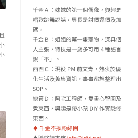
千金Ａ：妹妹的第一個偶像，興趣是
唱歌跳舞說話，專長是討價還價及加
碼。
且
千金Ｂ：姐姐的第一隻寵物，深具個
小
人主張，特技是一歲多可用 4 種語言
小
說「不」。
西西Ｃ：現役 PM 前文青，熱衷於優
化生活及蒐集資訊，事事都想整理出
SOP。
總管Ｄ：阿宅工程師，愛畫心智圖及
煮東西，興趣是帶小孩 DIY 作實驗修
東西。
♦️ 千金不換粉絲團
♦️聯絡請來信
info@idiri.net