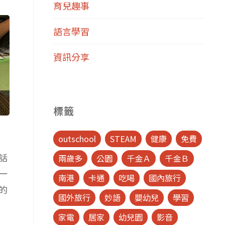
育兒趣事
語言學習
資訊分享
標籤
outschool
STEAM
健康
免費
話
兩歲多
公園
千金Ａ
千金Ｂ
一
南港
卡通
吃喝
國內旅行
的
國外旅行
妙語
嬰幼兒
學習
家電
居家
幼兒園
影音