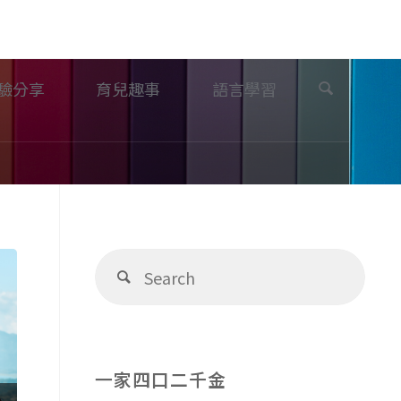
Search
驗分享
育兒趣事
語言學習
Sear
Search
for:
一家四口二千金