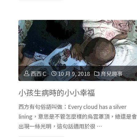
你
癒
的
系
人
繪
生!
本
（女
西西Ｃ
10 月 9, 2018
育兒趣事
作
方
家：
小孩生病時的小小幸福
論
西方有句俗語叫做：Every cloud has a silver
漢
lining，意思是不管怎麼樣的烏雲罩頂，總還是會
點）"
聲
出現一絲光明，這句話適用於很 …