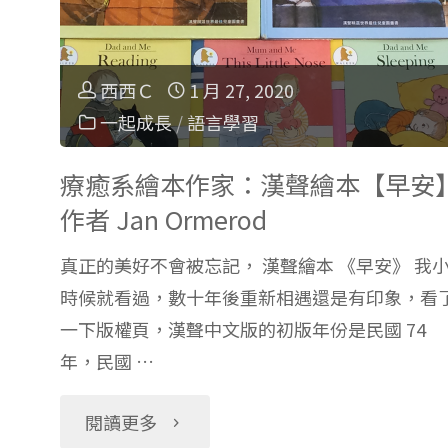
只
救
西西Ｃ
1 月 27, 2020
一起成長
/
語言學習
婚
療癒系繪本作家：漢聲繪本【早安
姻，
作者 Jan Ormerod
還
真正的美好不會被忘記， 漢聲繪本 《早安》 我
能
時候就看過，數十年後重新相遇還是有印象，看
一下版權頁，漢聲中文版的初版年份是民國 74
拯
年，民國 …
救
"療
閱讀更多