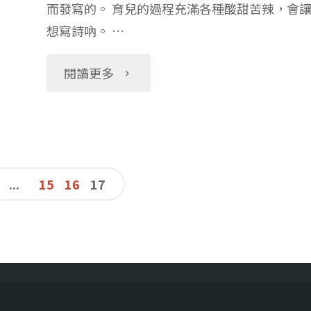
而發寫的。 育兒的過程充滿各種酸甜苦辣，會
靠！"
想寫詩吶。 …
"寫
閱讀更多
給
女
...
15
16
17
兒
的
情
書"