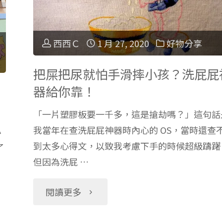
前，
西西Ｃ
1 月 27, 2020
好物分享
你
把屎把尿就怕手滑摔小孩？洗屁屁
該
】
器給你靠！
做
「一片塑膠板要一千多，這是搶劫嗎？」這句話
的
我當年在查洗屁屁神器時內心的 OS，當時還查
小
到太多心得文，以致我考慮下手的時候超級躊躇
了
5
但因為洗屁 …
件
"把
閱讀更多
事"
屎