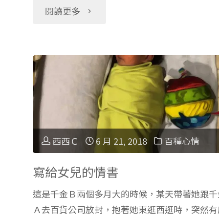
"幼
閱讀更多
孩？
兒
洗
睡
屁
前
屁
搭
神
西西Ｃ
6 月 21, 2018
百種心情
話
器
術"
寫給女兒的情書
給
這是千金Ｂ兩個多月大的時候，某天帶著她跟千
你
Ａ去百貨公司放封，抱著她東逛西逛時，突然有