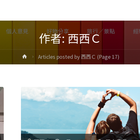
個人意見
好物分享
旅行／景點
經
作者:
西西Ｃ
Home
Articles posted by 西西Ｃ
(Page 17)