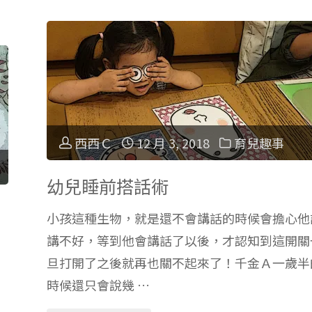
把
尿
就
西西Ｃ
12 月 3, 2018
育兒趣事
怕
手
幼兒睡前搭話術
小孩這種生物，就是還不會講話的時候會擔心他
滑
講不好，等到他會講話了以後，才認知到這開關
摔
旦打開了之後就再也關不起來了！千金Ａ一歲半
時候還只會說幾 …
小