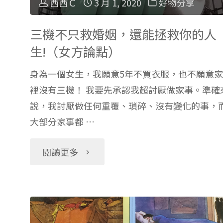
西西Ｃ
3 月 1, 2020
好物分享
三機不只救婚姻，還能拯救你的人
生!（女方論點）
身為一個女生，我願意5年不買衣服，也不願意家
裡沒有三機！ 我要先承認我超討厭做家事。準確
說，我討厭做任何重覆、瑣碎、沒有變化的事，
大部分家事都 …
"三
閱讀更多
機
不