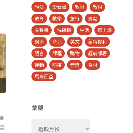
想法
愛看書
教具
教材
教育
數學
旅行
景點
有聲書
洗碗機
生活
線上課
繪本
育兒
英文
蒙特梭利
語言
課程
購物
超前部署
運動
防疫
音樂
食材
馬來西亞
彙整
金
彙
感